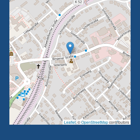
Leaflet
, ©
OpenStreetMap
contributors